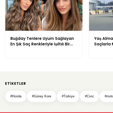
Buğday Tenlere Uyum Sağlayan
Yaş Almak
En Şık Saç Renkleriyle Işıltılı Bir
Saçlarla
Görünüm
Önerileri
ETIKETLER
#Honda
#Güney Kore
#Türkiye
#Civic
#moto