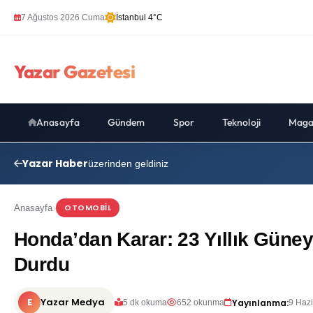
7 Ağustos 2026 Cuma
İstanbul 4°C
Yazar Gazetesi
Anasayfa
Gündem
Spor
Teknoloji
Maga
Yazar Haber
üzerinden geldiniz
OTOMOBIL
Anasayfa
Honda’dan Karar: 23 Yıllık Güney
Durdu
E
Yazar Medya
Yayınlanma:
5 dk okuma
652 okunma
9 Haz