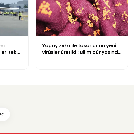
ni
Yapay zeka ile tasarlanan yeni
leri tek
virüsler üretildi: Bilim dünyasında
bir ilk
raç