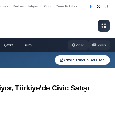
Künye
Reklam
İletişim
KVKK
Çerez Politikası
|
Çevre
Bilim
Video
Galeri
Yazar Haber'e Geri Dön
or, Türkiye’de Civic Satışı