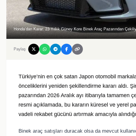
Honda’dan Karar: 23 Yıllık Güney Kore Binek Araç Pazarından Çekiliy
Paylaş
Türkiye’nin en çok satan Japon otomobil markalar
önceliklerini yeniden şekillendirme kararı aldı. Ş
pazarından 2026 Aralık ayı itibarıyla tamamen çe
resmi açıklamada, bu kararın küresel ve yerel pa
vadeli rekabet gücünü artırmak amacıyla alındığı b
Binek araç satışları duracak olsa da mevcut kulla