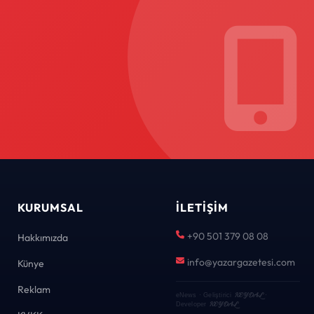
KURUMSAL
İLETIŞIM
+90 501 379 08 08
Hakkımızda
info@yazargazetesi.com
Künye
Reklam
KEYDAL
eNews · Geliştirici
·
KEYDAL
Developer