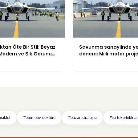
tan Öte Bir Stil: Beyaz
Savunma sanayiinde ye
 Modern ve Şık Görünüm
dönem: Milli motor proje
çatı altında toplanıyor
siklet
#otomotiv sektörü
#pazar stratejisi
#iki tekerlekli a