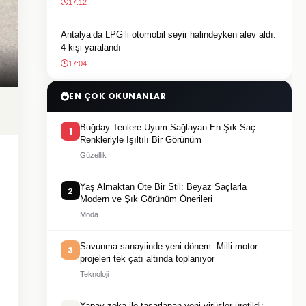
17:12
Antalya’da LPG’li otomobil seyir halindeyken alev aldı:
4 kişi yaralandı
17:04
EN ÇOK OKUNANLAR
Buğday Tenlere Uyum Sağlayan En Şık Saç
1
Renkleriyle Işıltılı Bir Görünüm
Güzellik
Yaş Almaktan Öte Bir Stil: Beyaz Saçlarla
2
Modern ve Şık Görünüm Önerileri
Moda
Savunma sanayiinde yeni dönem: Milli motor
3
projeleri tek çatı altında toplanıyor
Teknoloji
Yapay zeka ile tasarlanan yeni virüsler üretildi: