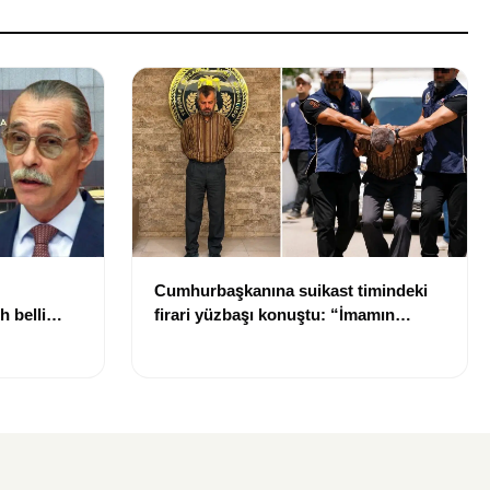
Cumhurbaşkanına suikast timindeki
h belli
firari yüzbaşı konuştu: “İmamın
talimatlarına uydum, pişmanım”