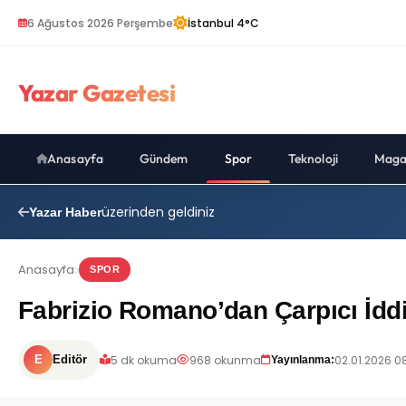
6 Ağustos 2026 Perşembe
İstanbul 4°C
Yazar Gazetesi
Anasayfa
Gündem
Spor
Teknoloji
Maga
üzerinden geldiniz
Yazar Haber
Anasayfa
SPOR
Fabrizio Romano’dan Çarpıcı İdd
5 dk okuma
968 okunma
02.01.2026 0
E
Editör
Yayınlanma: