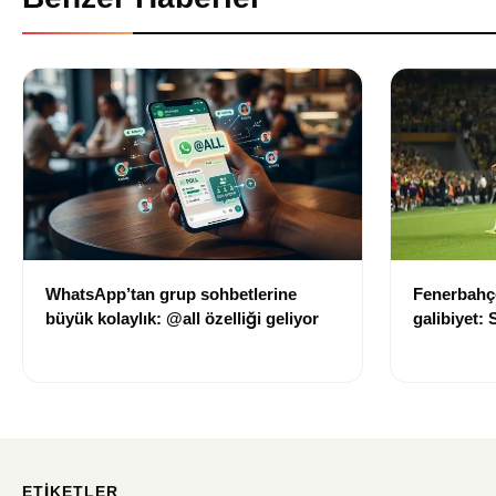
WhatsApp’tan grup sohbetlerine
Fenerbahçe
büyük kolaylık: @all özelliği geliyor
galibiyet:
avantajı ka
ETIKETLER