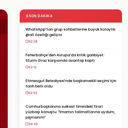
SON DAKIKA
WhatsApp’tan grup sohbetlerine büyük kolaylık:
@all özelliği geliyor
02:28
Fenerbahçe’den Avrupa’da kritik galibiyet:
Sturm Graz karşısında avantajı kaptı
02:12
Etimesgut Belediyesi’nde başkanvekili seçimi için
tarih belli oldu
02:02
Cumhurbaşkanına suikast timindeki firari
yüzbaşı konuştu: “İmamın talimatlarına uydum,
pişmanım”
20:49