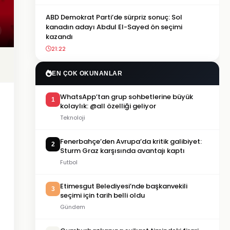
ABD Demokrat Parti’de sürpriz sonuç: Sol
kanadın adayı Abdul El-Sayed ön seçimi
kazandı
21:22
EN ÇOK OKUNANLAR
WhatsApp’tan grup sohbetlerine büyük
1
kolaylık: @all özelliği geliyor
Teknoloji
Fenerbahçe’den Avrupa’da kritik galibiyet:
2
Sturm Graz karşısında avantajı kaptı
Futbol
Etimesgut Belediyesi’nde başkanvekili
3
seçimi için tarih belli oldu
Gündem