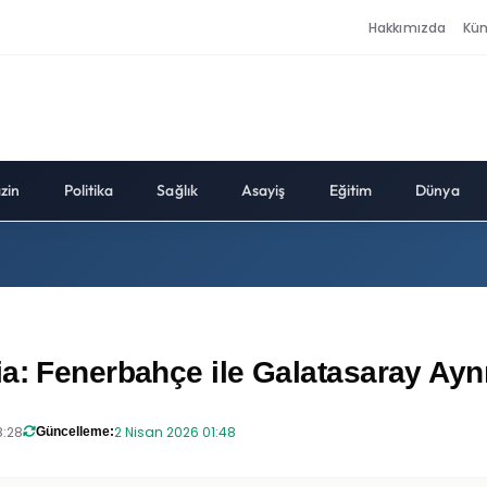
Hakkımızda
Kü
zin
Politika
Sağlık
Asayiş
Eğitim
Dünya
ia: Fenerbahçe ile Galatasaray A
8:28
2 Nisan 2026 01:48
Güncelleme: