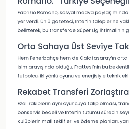
Romano: “Türkiye Seçeneğin
Fabrizio Romano, sosyal medya paylaşımında Fra
yer verdi. Ünlü gazeteci, Inter’in taleplerine 
belirterek, bu transferde Süper Lig ihtimalinin
Orta Sahaya Üst Seviye Tak
Hem Fenerbahçe hem de Galatasaray’ın orta s
isim arayışında olduğu, Frattesi’nin bu beklentil
futbolcu, iki yönlü oyunu ve enerjisiyle teknik ek
Rekabet Transferi Zorlaştırab
Ezeli rakiplerin aynı oyuncuya talip olması, tra
bonservis bedeli ve Inter’in tutumu sürecin seyr
Kulüplerin mali teklifleri ve ödeme planları, yarış