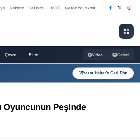
nye
Reklam
İletişim
KVKK
Çerez Politikası
|
Çevre
Bilim
Video
Galeri
Yazar Haber'e Geri Dön
ynı Oyuncunun Peşinde