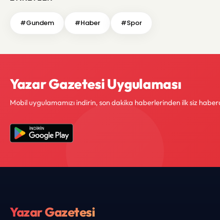
#Gundem
#Haber
#Spor
Yazar Gazetesi Uygulaması
Mobil uygulamamızı indirin, son dakika haberlerinden ilk siz haber
Yazar Gazetesi