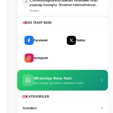
Cumhurbaşkanına suikast timindeki firari
4
yüzbaşı konuştu: “İmamın talimatlarına
uydum, pişmanım”
Asayis
BIZI TAKIP EDIN
Facebook
Twitter
Instagram
WhatsApp İhbar Hattı
Bize haber gönderin, ihbarınızı iletin
KATEGORILER
Gundem