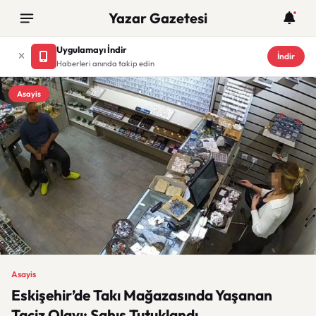
Yazar Gazetesi
Uygulamayı İndir
İndir
Haberleri anında takip edin
Asayis
Asayis
Eskişehir’de Takı Mağazasında Yaşanan
Taciz Olayı: Şahıs Tutuklandı