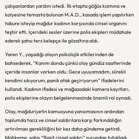
çalışanlardan yardım istedi. İlk etapta göğüs kısmına ve
kolyesine temasta bulunan M.A.D., kasada işlem yapılırken
tabure isteyip mağdur kadının karşısında cinsel organını
teşhir etti. İçerideki sesler üzerine polis ekipleri müdahale
ederek şahsı ters kelepçe ile gözaltına aldı.
Yaren Y., yaşadığı olayın psikolojik etkilerinden de
bahsederek, “Kanım dondu çünkü olay gündüz saatlerinde
içeride insanlar varken oldu. Gece uyuyamadım, sürekli
kendimi sıkıyorum, panik atak geçiriyorum” ifadelerini
kullandı. Kadının ifadesi ve mağazadaki kamera kayıtları,
polis ekiplerine olayın belgelenmesinde önemli rol oynadı.
Olay, mağduriyetin kamuoyuna yansımasının ardından
toplumda taciz ve cinsel saldırılara karşı farkındalığın
artırılması gerekliliğini bir kez daha gündeme getirdi.
Mahkeme, şahsı “Basit cinsel saldırı” suçundan tutukladı.