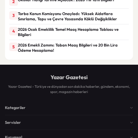
2
Torba Kanun Komisyonu Onayladı: Yüksek Aidatlara
3
Sınırlama, Tapu ve Çevre Yasasında Köklü Değişiklikler
2026 Ocak Emeklilik Temel Maaş Hesaplama Tablosu ve
4
Bilgileri
2026 Emekli Zammı: Taban Maaş Bilgileri ve 20 Bin Lira
5
Ödeme Hesaplama!
Yazar Gazetesi
Yazar Gazetesi - Türkiye ve dünyadan son dakika haberler, gündem, ekonomi,
spor, magazin haberleri
Kategoriler
Servisler
Kurumsal