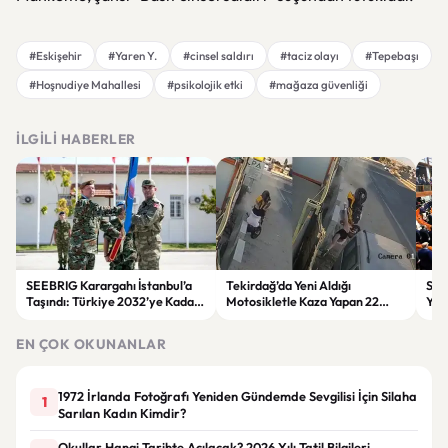
#Eskişehir
#Yaren Y.
#cinsel saldırı
#taciz olayı
#Tepebaşı
#Hoşnudiye Mahallesi
#psikolojik etki
#mağaza güvenliği
İLGILI HABERLER
SEEBRIG Karargahı İstanbul’a
Tekirdağ’da Yeni Aldığı
Suça
Taşındı: Türkiye 2032’ye Kadar
Motosikletle Kaza Yapan 22
Yen
Ev Sahibi Olacak
Yaşındaki Genç Hayatını
Kabu
Kaybetti
EN ÇOK OKUNANLAR
1972 İrlanda Fotoğrafı Yeniden Gündemde Sevgilisi İçin Silaha
1
Sarılan Kadın Kimdir?
Okullar Hangi Tarihte Açılacak? 2026 Yılı Tatil Bilgileri