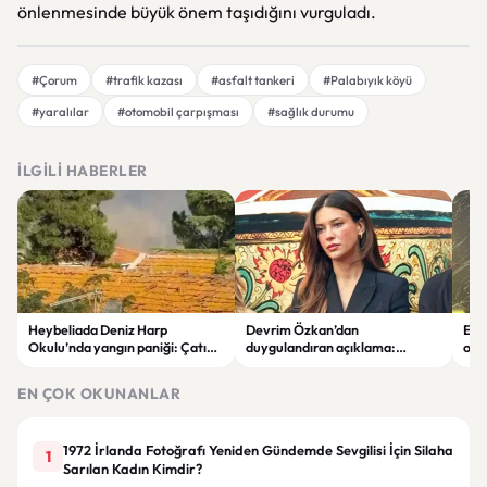
önlenmesinde büyük önem taşıdığını vurguladı.
#Çorum
#trafik kazası
#asfalt tankeri
#Palabıyık köyü
#yaralılar
#otomobil çarpışması
#sağlık durumu
İLGILI HABERLER
Heybeliada Deniz Harp
Devrim Özkan’dan
Edi
Okulu’nda yangın paniği: Çatıda
duygulandıran açıklama:
ope
büyük hasar oluştu
“Babaannemi kaybettim”
tut
EN ÇOK OKUNANLAR
1972 İrlanda Fotoğrafı Yeniden Gündemde Sevgilisi İçin Silaha
1
Sarılan Kadın Kimdir?