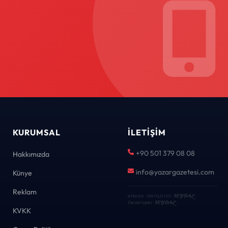
KURUMSAL
İLETIŞIM
+90 501 379 08 08
Hakkımızda
info@yazargazetesi.com
Künye
Reklam
eNews · Geliştirici
KEYDAL
·
Developer
KEYDAL
KVKK