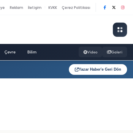
nye
Reklam
İletişim
KVKK
Çerez Politikası
|
Çevre
Bilim
Video
Galeri
Yazar Haber'e Geri Dön