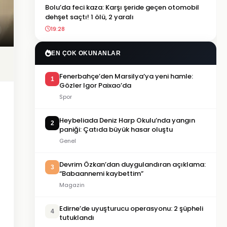
Bolu’da feci kaza: Karşı şeride geçen otomobil
dehşet saçtı! 1 ölü, 2 yaralı
19:28
EN ÇOK OKUNANLAR
Fenerbahçe’den Marsilya’ya yeni hamle:
1
Gözler Igor Paixao’da
Spor
Heybeliada Deniz Harp Okulu’nda yangın
2
paniği: Çatıda büyük hasar oluştu
Genel
Devrim Özkan’dan duygulandıran açıklama:
3
“Babaannemi kaybettim”
Magazin
Edirne’de uyuşturucu operasyonu: 2 şüpheli
4
tutuklandı