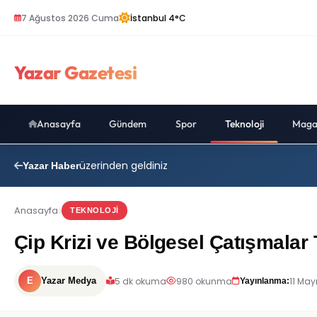
7 Ağustos 2026 Cuma
İstanbul 4°C
Yazar Gazetesi
Anasayfa
Gündem
Spor
Teknoloji
Maga
üzerinden geldiniz
Yazar Haber
Anasayfa
TEKNOLOJI
Çip Krizi ve Bölgesel Çatışmalar 
5 dk okuma
980 okunma
11 May
E
Yazar Medya
Yayınlanma: