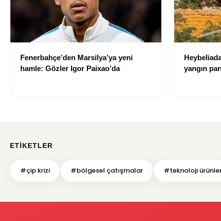
Fenerbahçe’den Marsilya’ya yeni
Heybeliad
hamle: Gözler Igor Paixao’da
yangın pan
oluştu
ETIKETLER
#çip krizi
#bölgesel çatışmalar
#teknoloji ürünler