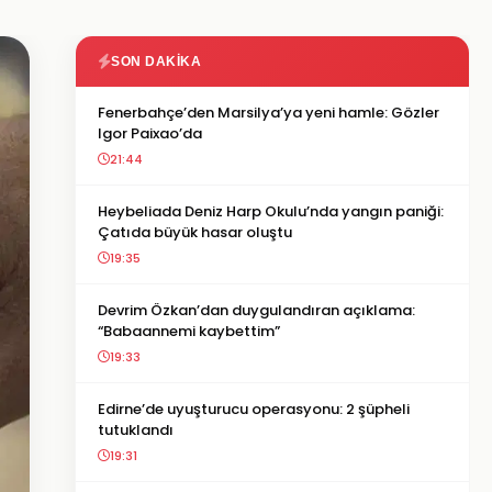
SON DAKIKA
Fenerbahçe’den Marsilya’ya yeni hamle: Gözler
Igor Paixao’da
21:44
Heybeliada Deniz Harp Okulu’nda yangın paniği:
Çatıda büyük hasar oluştu
19:35
Devrim Özkan’dan duygulandıran açıklama:
“Babaannemi kaybettim”
19:33
Edirne’de uyuşturucu operasyonu: 2 şüpheli
tutuklandı
19:31