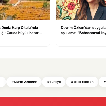
a Deniz Harp Okulu’nda
Devrim Özkan’dan duygula
iği: Çatıda büyük hasar
açıklama: “Babaannemi ka
i
#Murat Azdemir
#Türkiye
#akıllı telefon
#