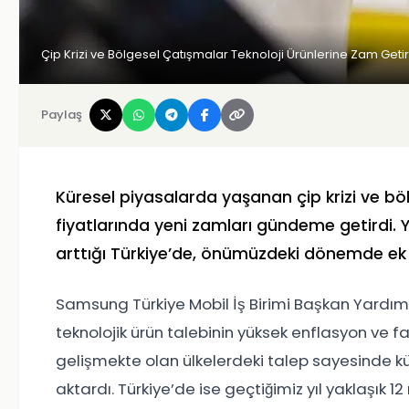
Çip Krizi ve Bölgesel Çatışmalar Teknoloji Ürünlerine Zam Getir
Paylaş
Küresel piyasalarda yaşanan çip krizi ve bölg
fiyatlarında yeni zamları gündeme getirdi. 
arttığı Türkiye’de, önümüzdeki dönemde ek yüz
Samsung Türkiye Mobil İş Birimi Başkan Yardımc
teknolojik ürün talebinin yüksek enflasyon ve f
gelişmekte olan ülkelerdeki talep sayesinde 
aktardı. Türkiye’de ise geçtiğimiz yıl yaklaşık 1