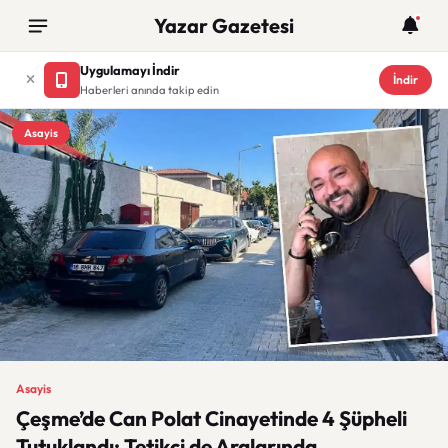
Yazar Gazetesi
Uygulamayı İndir
İndir
Haberleri anında takip edin
Asayis
Asayis
Çeşme’de Can Polat Cinayetinde 4 Şüpheli
Tutuklandı: Tetikçi de Aralarında