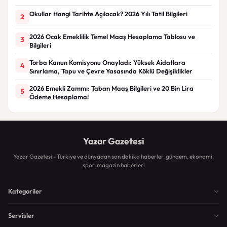
Okullar Hangi Tarihte Açılacak? 2026 Yılı Tatil Bilgileri
2
2026 Ocak Emeklilik Temel Maaş Hesaplama Tablosu ve
3
Bilgileri
Torba Kanun Komisyonu Onayladı: Yüksek Aidatlara
4
Sınırlama, Tapu ve Çevre Yasasında Köklü Değişiklikler
2026 Emekli Zammı: Taban Maaş Bilgileri ve 20 Bin Lira
5
Ödeme Hesaplama!
Yazar Gazetesi
Yazar Gazetesi - Türkiye ve dünyadan son dakika haberler, gündem, ekonomi,
spor, magazin haberleri
Kategoriler
Servisler