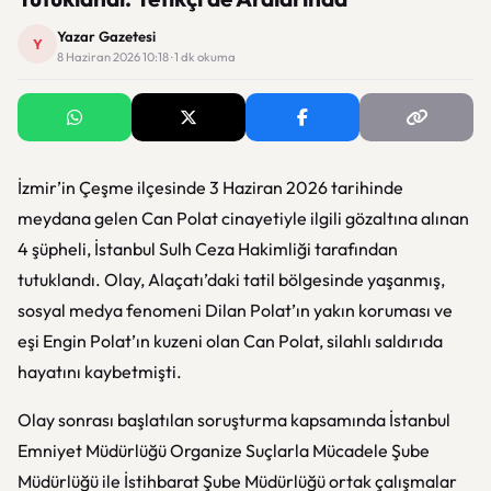
Yazar Gazetesi
Y
8 Haziran 2026 10:18 · 1 dk okuma
İzmir’in Çeşme ilçesinde 3 Haziran 2026 tarihinde
meydana gelen Can Polat cinayetiyle ilgili gözaltına alınan
4 şüpheli, İstanbul Sulh Ceza Hakimliği tarafından
tutuklandı. Olay, Alaçatı’daki tatil bölgesinde yaşanmış,
sosyal medya fenomeni Dilan Polat’ın yakın koruması ve
eşi Engin Polat’ın kuzeni olan Can Polat, silahlı saldırıda
hayatını kaybetmişti.
Olay sonrası başlatılan soruşturma kapsamında İstanbul
Emniyet Müdürlüğü Organize Suçlarla Mücadele Şube
Müdürlüğü ile İstihbarat Şube Müdürlüğü ortak çalışmalar