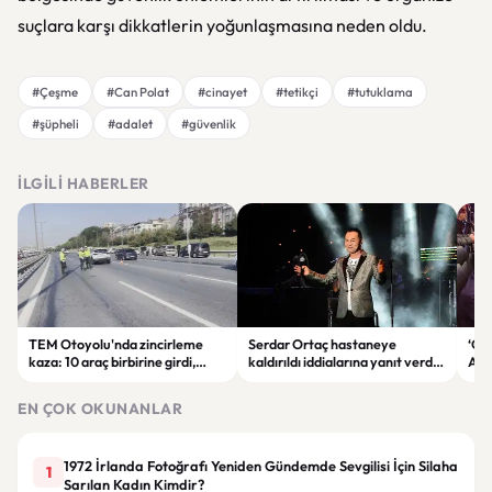
suçlara karşı dikkatlerin yoğunlaşmasına neden oldu.
#Çeşme
#Can Polat
#cinayet
#tetikçi
#tutuklama
#şüpheli
#adalet
#güvenlik
İLGILI HABERLER
TEM Otoyolu'nda zincirleme
Serdar Ortaç hastaneye
‘Çe
kaza: 10 araç birbirine girdi,
kaldırıldı iddialarına yanıt verdi:
Ada
trafik durma noktasına geldi
“Rutin tedavim için buradayım”
gör
EN ÇOK OKUNANLAR
1972 İrlanda Fotoğrafı Yeniden Gündemde Sevgilisi İçin Silaha
1
Sarılan Kadın Kimdir?