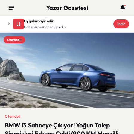
Yazar Gazetesi
Uygulamayı İndir
İndir
Haberleri anında takip edin
Otomobil
Otomobil
BMW i3 Sahneye Çıkıyor! Yoğun Talep
Siparişleri Erkene Çekti (900 KM Menzilli