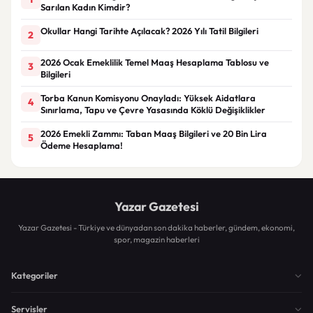
Sarılan Kadın Kimdir?
Okullar Hangi Tarihte Açılacak? 2026 Yılı Tatil Bilgileri
2
2026 Ocak Emeklilik Temel Maaş Hesaplama Tablosu ve
3
Bilgileri
Torba Kanun Komisyonu Onayladı: Yüksek Aidatlara
4
Sınırlama, Tapu ve Çevre Yasasında Köklü Değişiklikler
2026 Emekli Zammı: Taban Maaş Bilgileri ve 20 Bin Lira
5
Ödeme Hesaplama!
Yazar Gazetesi
Yazar Gazetesi - Türkiye ve dünyadan son dakika haberler, gündem, ekonomi,
spor, magazin haberleri
Kategoriler
Servisler