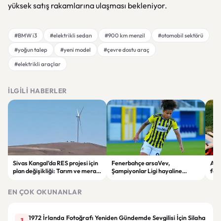
yüksek satış rakamlarına ulaşması bekleniyor.
#BMW i3
#elektrikli sedan
#900 km menzil
#otomobil sektörü
#yoğun talep
#yeni model
#çevre dostu araç
#elektrikli araçlar
İLGILI HABERLER
Sivas Kangal’da RES projesi için
Fenerbahçe arsaVev,
Afy
plan değişikliği: Tarım ve mera
Şampiyonlar Ligi hayaline
fec
alanları enerji sahasına
penaltılarla veda etti
devr
dönüştürüldü
EN ÇOK OKUNANLAR
1972 İrlanda Fotoğrafı Yeniden Gündemde Sevgilisi İçin Silaha
1