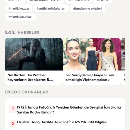
#trafik kazası
#sağlık müdahalesi
#jandarma ekipleri
#trafik kuralları
İLGILI HABERLER
Netflix’ten The Witcher
Sıla Saraydemir, Dünya Güzeli
Kony
hayranlarını üzen karar: 5.
olmak için Vietnam yolcusu
Kar
sezon ertelendi
EN ÇOK OKUNANLAR
1972 İrlanda Fotoğrafı Yeniden Gündemde Sevgilisi İçin Silaha
1
Sarılan Kadın Kimdir?
Okullar Hangi Tarihte Açılacak? 2026 Yılı Tatil Bilgileri
2