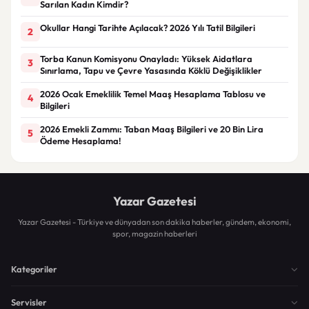
Sarılan Kadın Kimdir?
Okullar Hangi Tarihte Açılacak? 2026 Yılı Tatil Bilgileri
2
Torba Kanun Komisyonu Onayladı: Yüksek Aidatlara
3
Sınırlama, Tapu ve Çevre Yasasında Köklü Değişiklikler
2026 Ocak Emeklilik Temel Maaş Hesaplama Tablosu ve
4
Bilgileri
2026 Emekli Zammı: Taban Maaş Bilgileri ve 20 Bin Lira
5
Ödeme Hesaplama!
Yazar Gazetesi
Yazar Gazetesi - Türkiye ve dünyadan son dakika haberler, gündem, ekonomi,
spor, magazin haberleri
Kategoriler
Servisler