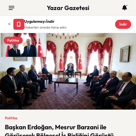
Yazar Gazetesi
Uygulamayı İndir
İndir
Haberleri anında takip edin
Politika
Politika
Başkan Erdoğan, Mesrur Barzani ile
Görüşerek Bölgesel İş Birliğini Görüştü