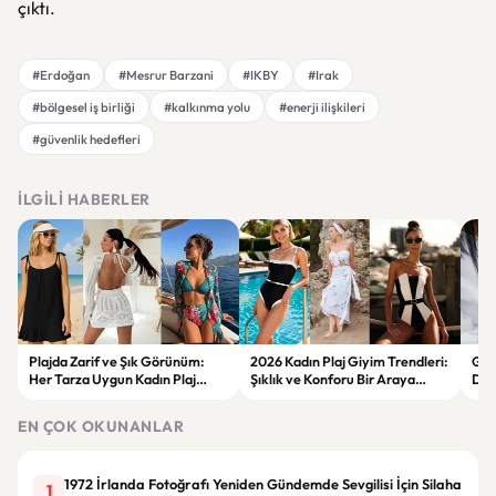
çıktı.
#Erdoğan
#Mesrur Barzani
#IKBY
#Irak
#bölgesel iş birliği
#kalkınma yolu
#enerji ilişkileri
#güvenlik hedefleri
İLGILI HABERLER
Plajda Zarif ve Şık Görünüm:
2026 Kadın Plaj Giyim Trendleri:
Güz
Her Tarza Uygun Kadın Plaj
Şıklık ve Konforu Bir Araya
Dön
Giyim Önerileri
Getiren Modeller
Bakı
Çöz
EN ÇOK OKUNANLAR
1972 İrlanda Fotoğrafı Yeniden Gündemde Sevgilisi İçin Silaha
1