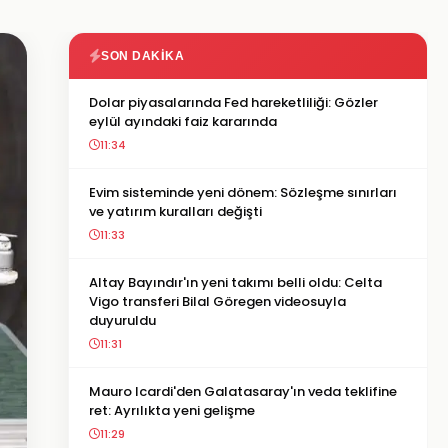
SON DAKIKA
Dolar piyasalarında Fed hareketliliği: Gözler
eylül ayındaki faiz kararında
11:34
Evim sisteminde yeni dönem: Sözleşme sınırları
ve yatırım kuralları değişti
11:33
Altay Bayındır'ın yeni takımı belli oldu: Celta
Vigo transferi Bilal Göregen videosuyla
duyuruldu
11:31
Mauro Icardi'den Galatasaray'ın veda teklifine
ret: Ayrılıkta yeni gelişme
11:29