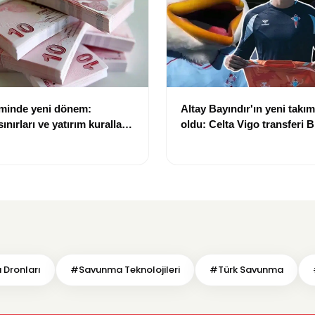
eminde yeni dönem:
Altay Bayındır'ın yeni takımı
nırları ve yatırım kuralları
oldu: Celta Vigo transferi Bi
Göregen videosuyla duyur
 Dronları
#Savunma Teknolojileri
#Türk Savunma