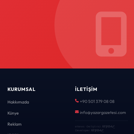
KURUMSAL
İLETIŞIM
+90 501 379 08 08
Hakkımızda
info@yazargazetesi.com
Künye
Reklam
eNews · Geliştirici
KEYDAL
·
Developer
KEYDAL