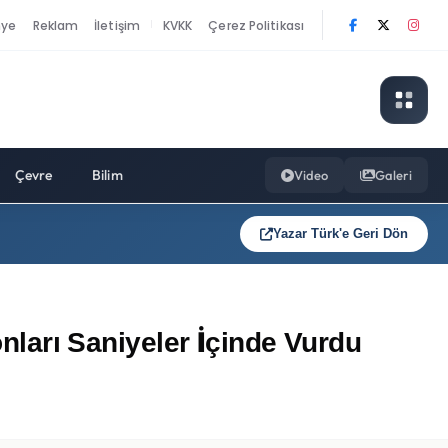
nye
Reklam
İletişim
KVKK
Çerez Politikası
|
Çevre
Bilim
Video
Galeri
Yazar Türk'e Geri Dön
arı Saniyeler İçinde Vurdu