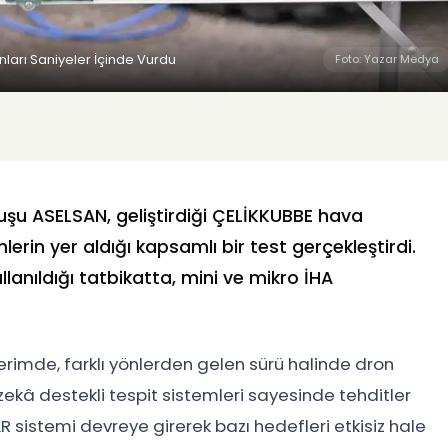
nları Saniyeler İçinde Vurdu
Foto: Yazar Medya
luşu
ASELSAN
, geliştirdiği ÇELİKKUBBE hava
rin yer aldığı kapsamlı bir test gerçekleştirdi.
anıldığı tatbikatta, mini ve mikro İHA
erimde, farklı yönlerden gelen sürü halinde dron
zekâ destekli tespit sistemleri sayesinde tehditler
R sistemi devreye girerek bazı hedefleri etkisiz hale