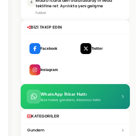
Mauro Icardi'den Galatasaray'ın veda
4
teklifine ret: Ayrılıkta yeni gelişme
Futbol
BIZI TAKIP EDIN
Facebook
Twitter
Instagram
WhatsApp İhbar Hattı
Bize haber gönderin, ihbarınızı iletin
KATEGORILER
Gundem