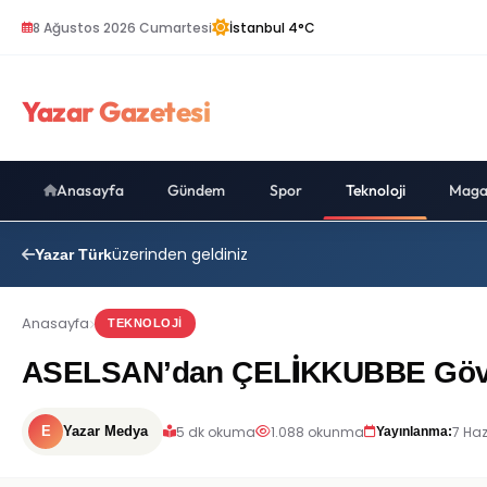
8 Ağustos 2026 Cumartesi
İstanbul 4°C
Yazar Gazetesi
Anasayfa
Gündem
Spor
Teknoloji
Maga
üzerinden geldiniz
Yazar Türk
Anasayfa
TEKNOLOJI
ASELSAN’dan ÇELİKKUBBE Gövde G
5 dk okuma
1.088 okunma
7 Haz
E
Yazar Medya
Yayınlanma: