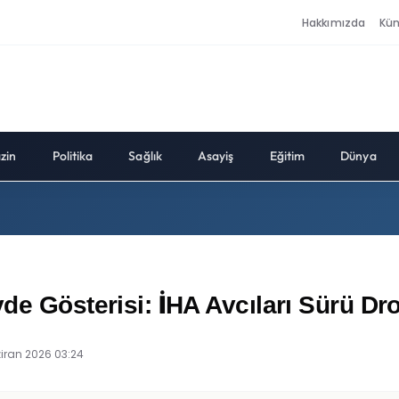
Hakkımızda
Kü
zin
Politika
Sağlık
Asayiş
Eğitim
Dünya
österisi: İHA Avcıları Sürü Dronl
iran 2026 03:24