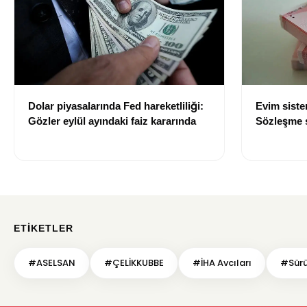
Dolar piyasalarında Fed hareketliliği:
Evim sist
Gözler eylül ayındaki faiz kararında
Sözleşme sı
değişti
ETIKETLER
#ASELSAN
#ÇELİKKUBBE
#İHA Avcıları
#Sürü