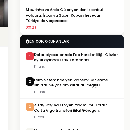
Mourinho ve Arda Güler yeniden İstanbul
yolcusu: İspanya Süper Kupası heyecanı
Türkiye'de yaşanacak
11:28
EN ÇOK OKUNANLAR
Dolar piyasalarında Fed hareketliliği: Gözler
1
eylül ayındaki faiz kararında
Finans
Evim sisteminde yeni dönem: Sözleşme
2
sınırları ve yatırım kuralları değişti
Finans
Altay Bayındır'ın yeni takımı belli oldu:
3
Celta Vigo transferi Bilal Göregen
videosuyla duyuruldu
Futbol