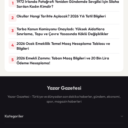
1972 İrlanda Fotoğrafı Yeniden Gündemde Sevgilisi İçin Silaha
1
Sarılan Kadın Kimdir?
Okullar Hangi Tarihte Açılacak? 2026 Yılı Tatil Bilgileri
2
Torba Kanun Komisyonu Onayladı: Yüksek Aidatlara
3
Sınırlama, Tapu ve Çevre Yasasında Köklü Değişiklikler
2026 Ocak Emeklilik Temel Maaş Hesaplama Tablosu ve
4
Bilgileri
2026 Emekli Zammı: Taban Maaş Bilgileri ve 20 Bin Lira
5
Ödeme Hesaplama!
Yazar Gazetesi
Yazar Gazetesi - Türkiye ve dünyadan son dakika haberler, gündem, ekonomi,
spor, magazin haberleri
Kategoriler