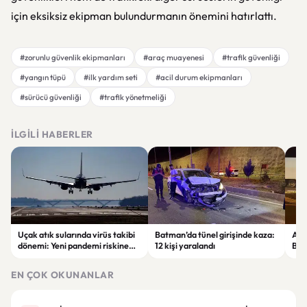
için eksiksiz ekipman bulundurmanın önemini hatırlattı.
#zorunlu güvenlik ekipmanları
#araç muayenesi
#trafik güvenliği
#yangın tüpü
#ilk yardım seti
#acil durum ekipmanları
#sürücü güvenliği
#trafik yönetmeliği
İLGILI HABERLER
Uçak atık sularında virüs takibi
Batman’da tünel girişinde kaza:
Ada
dönemi: Yeni pandemi riskine
12 kişi yaralandı
Bel
karşı erken uyarı sistemi
yaşa
geliştiriliyor
EN ÇOK OKUNANLAR