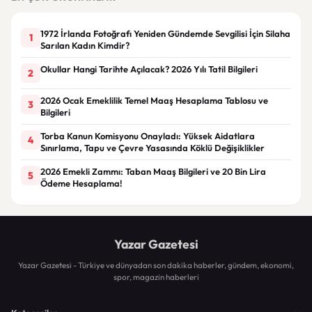
1972 İrlanda Fotoğrafı Yeniden Gündemde Sevgilisi İçin Silaha
1
Sarılan Kadın Kimdir?
Okullar Hangi Tarihte Açılacak? 2026 Yılı Tatil Bilgileri
2
2026 Ocak Emeklilik Temel Maaş Hesaplama Tablosu ve
3
Bilgileri
Torba Kanun Komisyonu Onayladı: Yüksek Aidatlara
4
Sınırlama, Tapu ve Çevre Yasasında Köklü Değişiklikler
2026 Emekli Zammı: Taban Maaş Bilgileri ve 20 Bin Lira
5
Ödeme Hesaplama!
Yazar Gazetesi
Yazar Gazetesi - Türkiye ve dünyadan son dakika haberler, gündem, ekonomi,
spor, magazin haberleri