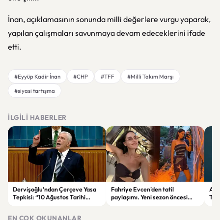
İnan, açıklamasının sonunda milli değerlere vurgu yaparak,
yapılan çalışmaları savunmaya devam edeceklerini ifade
etti.
#Eyyüp Kadir İnan
#CHP
#TFF
#Milli Takım Marşı
#siyasi tartışma
İLGILI HABERLER
Dervişoğlu’ndan Çerçeve Yasa
Fahriye Evcen’den tatil
Ank
Tepkisi: “10 Ağustos Tarihi
paylaşımı. Yeni sezon öncesi
Tre
Tercihinin Sebebi Ne?”
ailesiyle moral depoluyor
Düş
EN ÇOK OKUNANLAR