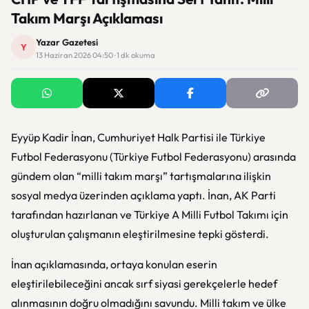
Takım Marşı Açıklaması
Yazar Gazetesi
Y
13 Haziran 2026 04:50 · 1 dk okuma
Eyyüp Kadir İnan
,
Cumhuriyet Halk Partisi
ile Türkiye
Futbol Federasyonu (
Türkiye Futbol Federasyonu
) arasında
gündem olan “milli takım marşı” tartışmalarına ilişkin
sosyal medya üzerinden açıklama yaptı. İnan, AK Parti
tarafından hazırlanan ve
Türkiye A Milli Futbol Takımı
için
oluşturulan çalışmanın eleştirilmesine tepki gösterdi.
İnan açıklamasında, ortaya konulan eserin
eleştirilebileceğini ancak sırf siyasi gerekçelerle hedef
alınmasının doğru olmadığını savundu. Milli takım ve ülke