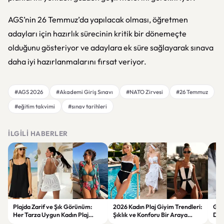
AGS’nin 26 Temmuz’da yapılacak olması, öğretmen
adayları için hazırlık sürecinin kritik bir dönemeçte
olduğunu gösteriyor ve adaylara ek süre sağlayarak sınava
daha iyi hazırlanmalarını fırsat veriyor.
#AGS 2026
#Akademi Giriş Sınavı
#NATO Zirvesi
#26 Temmuz
#eğitim takvimi
#sınav tarihleri
İLGILI HABERLER
Plajda Zarif ve Şık Görünüm:
2026 Kadın Plaj Giyim Trendleri:
Güz
Her Tarza Uygun Kadın Plaj
Şıklık ve Konforu Bir Araya
Dön
Giyim Önerileri
Getiren Modeller
Bakı