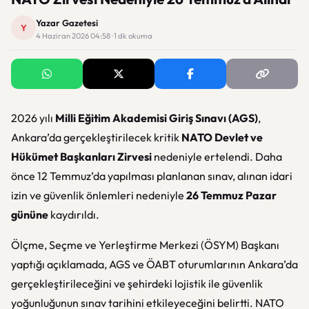
Yazar Gazetesi
Y
4 Haziran 2026 04:58 · 1 dk okuma
2026 yılı
Milli Eğitim Akademisi Giriş Sınavı (AGS)
,
Ankara’da gerçekleştirilecek kritik
NATO Devlet ve
Hükümet Başkanları Zirvesi
nedeniyle ertelendi. Daha
önce 12 Temmuz’da yapılması planlanan sınav, alınan idari
izin ve güvenlik önlemleri nedeniyle
26 Temmuz Pazar
gününe
kaydırıldı.
Ölçme, Seçme ve Yerleştirme Merkezi (ÖSYM) Başkanı
yaptığı açıklamada, AGS ve ÖABT oturumlarının Ankara’da
gerçekleştirileceğini ve şehirdeki lojistik ile güvenlik
yoğunluğunun sınav tarihini etkileyeceğini belirtti. NATO