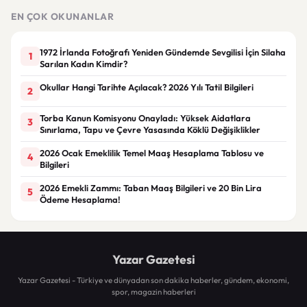
Çöz
EN ÇOK OKUNANLAR
1972 İrlanda Fotoğrafı Yeniden Gündemde Sevgilisi İçin Silaha
1
Sarılan Kadın Kimdir?
Okullar Hangi Tarihte Açılacak? 2026 Yılı Tatil Bilgileri
2
Torba Kanun Komisyonu Onayladı: Yüksek Aidatlara
3
Sınırlama, Tapu ve Çevre Yasasında Köklü Değişiklikler
2026 Ocak Emeklilik Temel Maaş Hesaplama Tablosu ve
4
Bilgileri
2026 Emekli Zammı: Taban Maaş Bilgileri ve 20 Bin Lira
5
Ödeme Hesaplama!
Yazar Gazetesi
Yazar Gazetesi - Türkiye ve dünyadan son dakika haberler, gündem, ekonomi,
spor, magazin haberleri