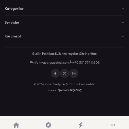
Kategoriler
Servisler
Kurumsal
Gizlilik Politikası
Kullanım Koşulları
Site Haritası
info@yazargazetesi.com
+90 501 379 08 08
© 2026 Yazar Medya A.Ş. Tüm hakları saklıdır.
Egemen KEYDAL
eNews |