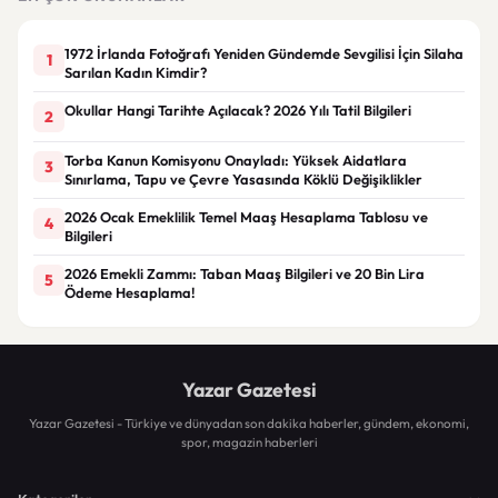
1972 İrlanda Fotoğrafı Yeniden Gündemde Sevgilisi İçin Silaha
1
Sarılan Kadın Kimdir?
Okullar Hangi Tarihte Açılacak? 2026 Yılı Tatil Bilgileri
2
Torba Kanun Komisyonu Onayladı: Yüksek Aidatlara
3
Sınırlama, Tapu ve Çevre Yasasında Köklü Değişiklikler
2026 Ocak Emeklilik Temel Maaş Hesaplama Tablosu ve
4
Bilgileri
2026 Emekli Zammı: Taban Maaş Bilgileri ve 20 Bin Lira
5
Ödeme Hesaplama!
Yazar Gazetesi
Yazar Gazetesi - Türkiye ve dünyadan son dakika haberler, gündem, ekonomi,
spor, magazin haberleri