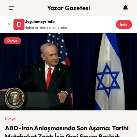
Yazar Gazetesi
Uygulamayı İndir
İndir
Haberleri anında takip edin
Dunya
Dunya
ABD-İran Anlaşmasında Son Aşama: Tarihi
Mutabakat Zaptı İçin Geri Sayım Başladı