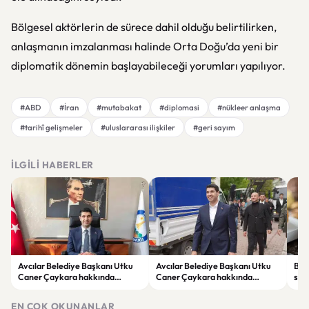
Bölgesel aktörlerin de sürece dahil olduğu belirtilirken,
anlaşmanın imzalanması halinde Orta Doğu’da yeni bir
diplomatik dönemin başlayabileceği yorumları yapılıyor.
#ABD
#İran
#mutabakat
#diplomasi
#nükleer anlaşma
#tarihî gelişmeler
#uluslararası ilişkiler
#geri sayım
İLGILI HABERLER
Avcılar Belediye Başkanı Utku
Avcılar Belediye Başkanı Utku
Bur
Caner Çaykara hakkında
Caner Çaykara hakkında
size
tahliye kararı
tahliye kararı
kah
EN ÇOK OKUNANLAR