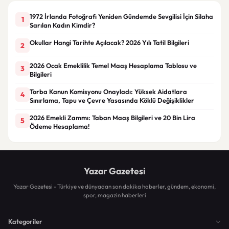
1972 İrlanda Fotoğrafı Yeniden Gündemde Sevgilisi İçin Silaha
1
Sarılan Kadın Kimdir?
Okullar Hangi Tarihte Açılacak? 2026 Yılı Tatil Bilgileri
2
2026 Ocak Emeklilik Temel Maaş Hesaplama Tablosu ve
3
Bilgileri
Torba Kanun Komisyonu Onayladı: Yüksek Aidatlara
4
Sınırlama, Tapu ve Çevre Yasasında Köklü Değişiklikler
2026 Emekli Zammı: Taban Maaş Bilgileri ve 20 Bin Lira
5
Ödeme Hesaplama!
Yazar Gazetesi
Yazar Gazetesi - Türkiye ve dünyadan son dakika haberler, gündem, ekonomi,
spor, magazin haberleri
Kategoriler