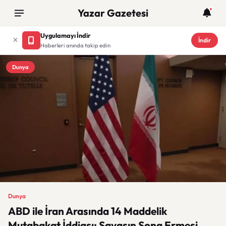
Yazar Gazetesi
Uygulamayı İndir
İndir
Haberleri anında takip edin
Dunya
Dunya
ABD ile İran Arasında 14 Maddelik
Mutabakat İddiası: Savaşın Sona Ermesi,