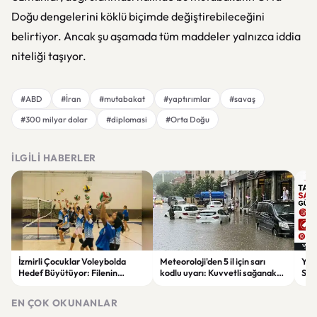
Doğu dengelerini köklü biçimde değiştirebileceğini
belirtiyor. Ancak şu aşamada tüm maddeler yalnızca iddia
niteliği taşıyor.
#ABD
#İran
#mutabakat
#yaptırımlar
#savaş
#300 milyar dolar
#diplomasi
#Orta Doğu
İLGILI HABERLER
İzmirli Çocuklar Voleybolda
Meteoroloji'den 5 il için sarı
Yaz
Hedef Büyütüyor: Filenin
kodlu uyarı: Kuvvetli sağanak
Spon
Sultanları İlham Kaynağı Oldu
ve fırtına geliyor
Günc
EN ÇOK OKUNANLAR