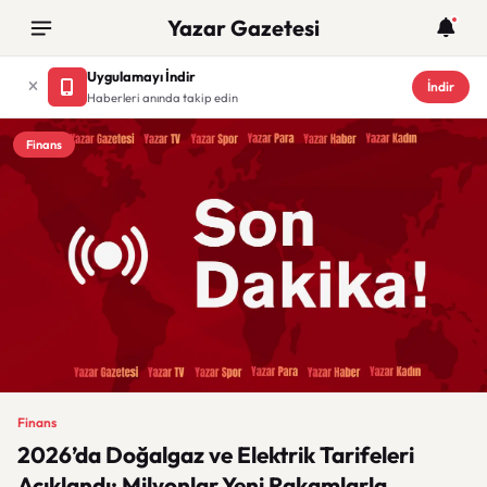
Yazar Gazetesi
Uygulamayı İndir
İndir
Haberleri anında takip edin
Finans
Finans
2026’da Doğalgaz ve Elektrik Tarifeleri
Açıklandı: Milyonlar Yeni Rakamlarla