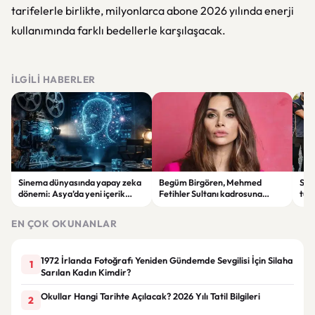
tarifelerle birlikte, milyonlarca abone 2026 yılında enerji
kullanımında farklı bedellerle karşılaşacak.
İLGILI HABERLER
Sinema dünyasında yapay zeka
Begüm Birgören, Mehmed
Suik
dönemi: Asya’da yeni içerik
Fetihler Sultanı kadrosuna
tut
üretim modeli yükseliyor
katıldı
yard
EN ÇOK OKUNANLAR
1972 İrlanda Fotoğrafı Yeniden Gündemde Sevgilisi İçin Silaha
1
Sarılan Kadın Kimdir?
Okullar Hangi Tarihte Açılacak? 2026 Yılı Tatil Bilgileri
2