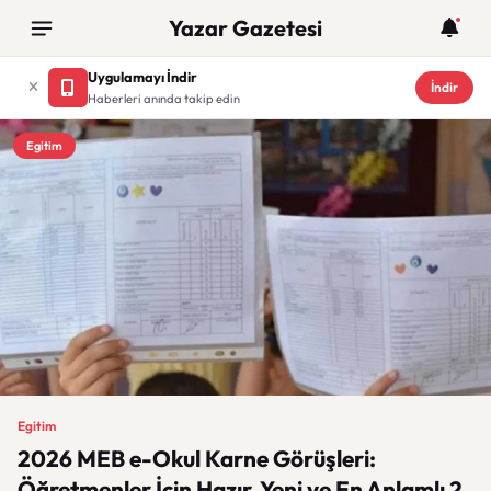
Yazar Gazetesi
Uygulamayı İndir
İndir
Haberleri anında takip edin
Egitim
Egitim
2026 MEB e-Okul Karne Görüşleri:
Öğretmenler İçin Hazır, Yeni ve En Anlamlı 2.