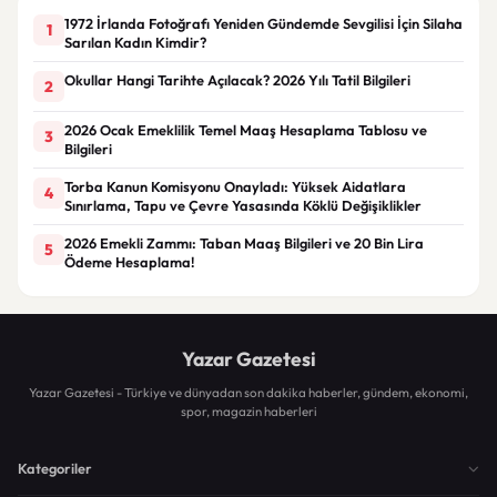
1972 İrlanda Fotoğrafı Yeniden Gündemde Sevgilisi İçin Silaha
1
Sarılan Kadın Kimdir?
Okullar Hangi Tarihte Açılacak? 2026 Yılı Tatil Bilgileri
2
2026 Ocak Emeklilik Temel Maaş Hesaplama Tablosu ve
3
Bilgileri
Torba Kanun Komisyonu Onayladı: Yüksek Aidatlara
4
Sınırlama, Tapu ve Çevre Yasasında Köklü Değişiklikler
2026 Emekli Zammı: Taban Maaş Bilgileri ve 20 Bin Lira
5
Ödeme Hesaplama!
Yazar Gazetesi
Yazar Gazetesi - Türkiye ve dünyadan son dakika haberler, gündem, ekonomi,
spor, magazin haberleri
Kategoriler