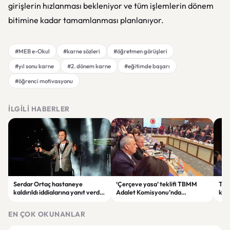
girişlerin hızlanması bekleniyor ve tüm işlemlerin dönem
bitimine kadar tamamlanması planlanıyor.
#MEB e-Okul
#karne sözleri
#öğretmen görüşleri
#yıl sonu karne
#2. dönem karne
#eğitimde başarı
#öğrenci motivasyonu
İLGILI HABERLER
Serdar Ortaç hastaneye
‘Çerçeve yasa’ teklifi TBMM
Ter
kaldırıldı iddialarına yanıt verdi:
Adalet Komisyonu’nda
kri
“Rutin tedavim için buradayım”
görüşülüyor
tek
gör
EN ÇOK OKUNANLAR