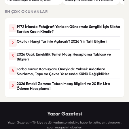
ayındaki faiz kararında
kuralları değişti
Bil
duy
EN ÇOK OKUNANLAR
1972 İrlanda Fotoğrafı Yeniden Gündemde Sevgilisi İçin Silaha
1
Sarılan Kadın Kimdir?
Okullar Hangi Tarihte Açılacak? 2026 Yılı Tatil Bilgileri
2
2026 Ocak Emeklilik Temel Maaş Hesaplama Tablosu ve
3
Bilgileri
Torba Kanun Komisyonu Onayladı: Yüksek Aidatlara
4
Sınırlama, Tapu ve Çevre Yasasında Köklü Değişiklikler
2026 Emekli Zammı: Taban Maaş Bilgileri ve 20 Bin Lira
5
Ödeme Hesaplama!
Yazar Gazetesi
Yazar Gazetesi - Türkiye ve dünyadan son dakika haberler, gündem, ekonomi,
spor, magazin haberleri