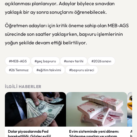
açıklanması planlanıyor. Adaylar böylece sınavdan
yaklaşık bir ay sonra sonuçlarını öğrenebilecek.
Öğretmen adayları için kritik öneme sahip olan MEB-AGS
sürecinde son saatler yaklaşırken, başvuru işlemlerinin
yoğun şekilde devam ettiği belirtiliyor.
#MEB-AGS
#geç başvuru
#sınav tarihi
#2026 sınavı
#26 Temmuz
#eğitim takvimi
#başvuru süreci
İLGILI HABERLER
Dolar piyasalarında Fed
Evim sisteminde yeni dönem:
Alta
hareketliliği: Gözler eylül
Sözleşme sınırları ve yatırım
bell