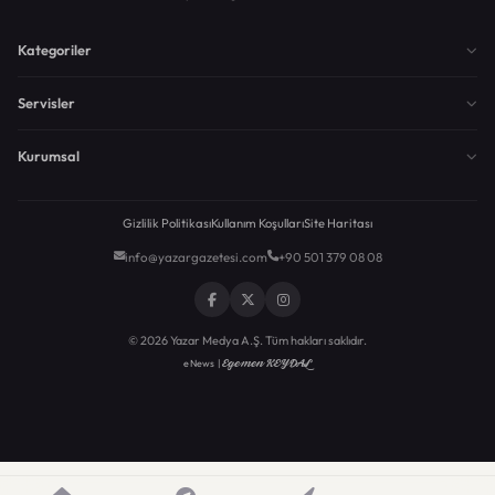
Kategoriler
Servisler
Kurumsal
Gizlilik Politikası
Kullanım Koşulları
Site Haritası
info@yazargazetesi.com
+90 501 379 08 08
© 2026 Yazar Medya A.Ş. Tüm hakları saklıdır.
Egemen KEYDAL
eNews |