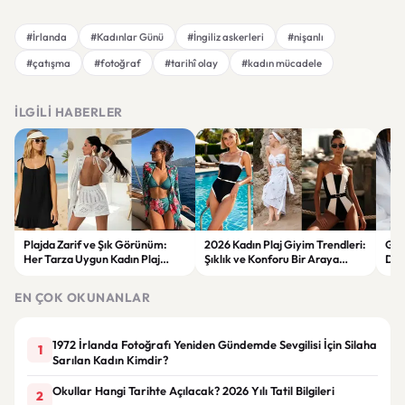
#İrlanda
#Kadınlar Günü
#İngiliz askerleri
#nişanlı
#çatışma
#fotoğraf
#tarihî olay
#kadın mücadele
İLGILI HABERLER
Plajda Zarif ve Şık Görünüm:
2026 Kadın Plaj Giyim Trendleri:
Güz
Her Tarza Uygun Kadın Plaj
Şıklık ve Konforu Bir Araya
Dön
Giyim Önerileri
Getiren Modeller
Bakı
Çöz
EN ÇOK OKUNANLAR
1972 İrlanda Fotoğrafı Yeniden Gündemde Sevgilisi İçin Silaha
1
Sarılan Kadın Kimdir?
Okullar Hangi Tarihte Açılacak? 2026 Yılı Tatil Bilgileri
2