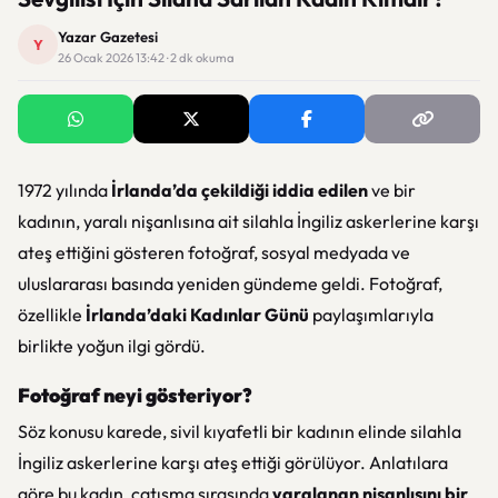
Yazar Gazetesi
Y
26 Ocak 2026 13:42 · 2 dk okuma
1972 yılında
İrlanda’da çekildiği iddia edilen
ve bir
kadının, yaralı nişanlısına ait silahla İngiliz askerlerine karşı
ateş ettiğini gösteren fotoğraf, sosyal medyada ve
uluslararası basında yeniden gündeme geldi. Fotoğraf,
özellikle
İrlanda’daki Kadınlar Günü
paylaşımlarıyla
birlikte yoğun ilgi gördü.
Fotoğraf neyi gösteriyor?
Söz konusu karede, sivil kıyafetli bir kadının elinde silahla
İngiliz askerlerine karşı ateş ettiği görülüyor. Anlatılara
göre bu kadın, çatışma sırasında
yaralanan nişanlısını bir