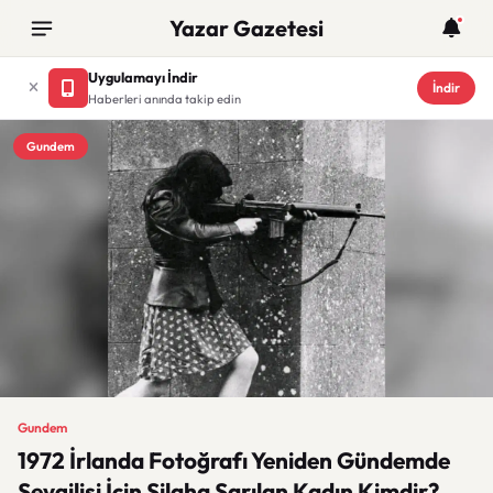
Yazar Gazetesi
Uygulamayı İndir
İndir
Haberleri anında takip edin
Gundem
Gundem
1972 İrlanda Fotoğrafı Yeniden Gündemde
Sevgilisi İçin Silaha Sarılan Kadın Kimdir?